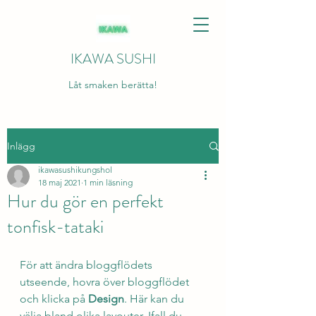
IKAWA SUSHI
Låt smaken berätta!
Inlägg
ikawasushikungshol
18 maj 2021
1 min läsning
Hur du gör en perfekt
tonfisk-tataki
För att ändra bloggflödets 
utseende, hovra över bloggflödet 
och klicka på 
Design
. Här kan du 
välja bland olika layouter. Ifall du 